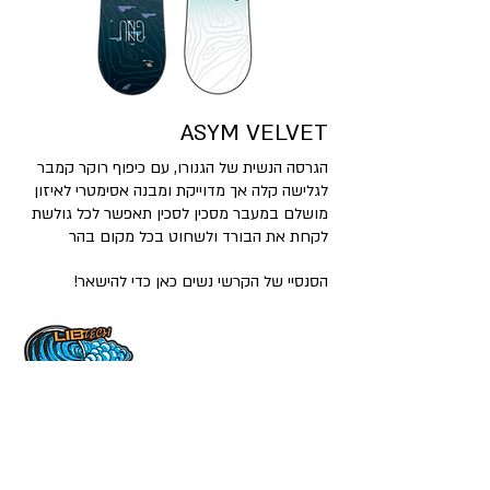
ASYM VELVET
הגרסה הנשית של הגנורו, עם כיפוף רוקר קמבר
לגלישה קלה אך מדוייקת ומבנה אסימטרי לאיזון
מושלם במעבר מסכין לסכין תאפשר לכל גולשת
לקחת את הבורד ולשחוט בכל מקום בהר
הסנסיי של הקרשי נשים כאן כדי להישאר!
סקי-פס, יבואנים בלעדיים
בישראל
(רחוב השלושה 3 (יד אליהו
תל אביב
03-5372204
תקנון ומדניות פרטיות