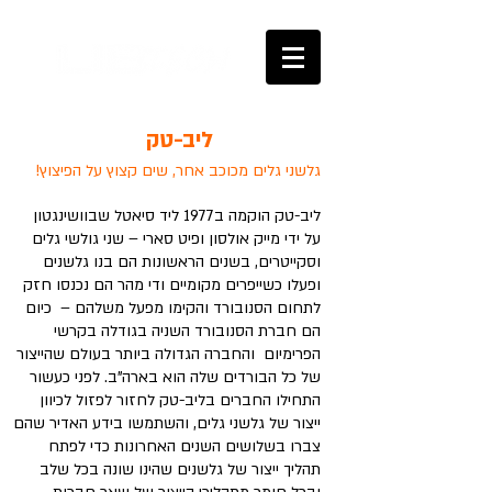
ליב-טק
גלשני גלים מכוכב אחר,
שים קצוץ על הפיצוץ!
ליב-טק הוקמה ב1977 ליד סיאטל שבוושינגטון
על ידי מייק אולסון ופיט סארי – שני גולשי גלים
וסקייטרים, בשנים הראשונות הם בנו גלשנים
ופעלו כשייפרים מקומיים ודי מהר הם נכנסו חזק
לתחום הסנובורד והקימו מפעל משלהם – כיום
הם חברת הסנובורד השניה בגודלה בקרשי
הפרימיום והחברה הגדולה ביותר בעולם שהייצור
של כל הבורדים שלה הוא בארה"ב. לפני כעשור
התחילו החברים בליב-טק לחזור לפזול לכיוון
ייצור של גלשני גלים, והשתמשו בידע האדיר שהם
צברו בשלושים השנים האחרונות כדי לפתח
תהליך ייצור של גלשנים שהינו שונה בכל שלב