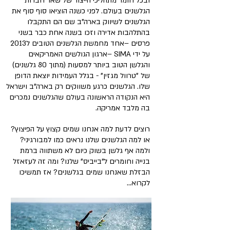
ובכל חומר מתהליכי הייצור של שאר חברות
הגלשנים בעולם. לפני כשנה הוציאו סוף סוף את
הגלשנים לשיווק בארה"ב שם הם התקבלו
בהתלהבות אדירה וזכו בשנה אחת כבר בשני
פרסים –אחד מחמשת הגלשנים הטובים ל2013
על ידי SIMA –ארגון הגולשים האמריקאים
והגלשן הטוב ביותר למסעות (מתוך 80 גלשנים)
של "טרוול מגזין" - בגלל העמידות יוצאת הדופן
שלו. הגלשנים כרגע משווקים רק בארה"ב וישראל
היא הנקודה הראשונה בעולם שהגלשנים נמכרים
בה מלבד אמריקה.
רוצים לדעת למה אנחנו שמים קצוץ על הפיצוץ?
או למה הגלשנים שלנו נראים כמו למבורגיני?
ולמה אף גלשן בשוק כיום לא משתווה ברמת
בנייה וחומרים ל"בייביס" שלנו? ומה זה לעזאזל
הבזלת שאנחנו שמים בגלשנים? אז תמשיכו
לקרוא...