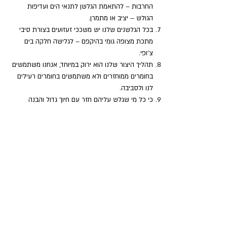
החרבות – להתאמת הגלשן לתנאי הים ועדיפות
הגולש – יציב או מתמרן.
בכל הגלשנים שלנו יש משככי זעזועים בצורת סיבי
מתכת מצופה גומי בהיקפם – לגלישה חלקה בים
צ'ופי.
תהליך היצור שלנו הוא ירוק במיוחד, אנחנו משתמשים
בחומרים ממוחזרים ולא משתמשים בחומרים רעילים
לנו ולסביבה.
כי כל מי שגלש עליהם חזר עם חיוך גדול והבנה
שעולם הגלישה בדרך לשינוי.
10. כי אנחנו ליב-טק!