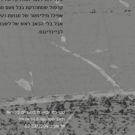
קרסול שמתהדקת בכל פעם מח
אפילו מילימטר של תנועת נעל,
אבל בלי הכאב ראש של לשבת
לביינדינגס.
סקי-פס, יבואנים בלעדיים בישראל
(רחוב השלושה 3 (יד אליהו
תל אביב
03-5372204