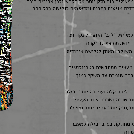
עילים כוח חזק יותר על הקרש ולכן צריכים בורד
רדים מגיעים רחבים ומתאימים לגלישה בכל ההר.
Magne-Traction: חידוש עולמי של "ליב" היוצר 7 נקודות
' מושלמת אפילו בקרח
מבר משולב ומאוזן לגלישה איכותית
העשוייה מעצים מתחדשים בטכנולוגייה
בכך שומרת על משקל נמוך
HorsePower Construction - ליבה קלה ועמידה יותר, בזלת
תר טובה ושכבת ציור העשויה
,חזק יותר עמיד יותר ואפילו
 מחוזקת בסיבי בזלת למעבר
מיוחד