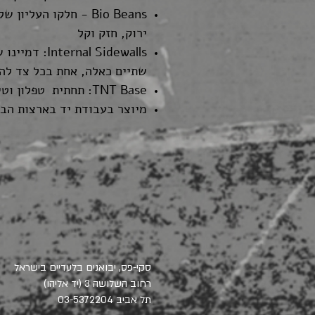
Bio Beans - חלקו העל
ירוק, חזק וקל
rnal Sidewalls
שתיים כאלה, אחת בכל צד להג
TNT Base: תחתית טפלון וטיטניום מהירה וקלה לתחזוקה
מיוצר בעבודת יד בארצות הב
סקי-פס, יבואנים בלעדיים בישראל
(רחוב השלושה 3 (יד אליהו
תל אביב
03-5372204