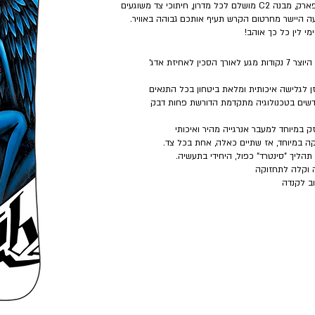
גלישה חופשית ומהנה בכל מסלול ואף בפארק, מבנה C2 מושלם לכל מדרון, חיתוכי צד משוגעים
ה היישר מחרטום הקרש תעיף אותכם גבוהה באוויר.
י לין כל כך אוהב!
חידוש עולמי של "ליב" היוצר 7 נקודות מגע לאורך הסכין לאחיזת אדג'
ן לגלישה איכותית ומלאת ביטחון בכל התנאים
שים בטכנולוגיה מתקדמת הדורשת פחות דבק
 במיוחד למעבר אנרגייה מהיר ואיכותי
ה במיוחד, אז שתיים כאלה, אחת בכל צד.
תהליך "סינטרד" כפול, היחידי בתעשיה.
ה וקלה לתחזוקה
ב לקנדה