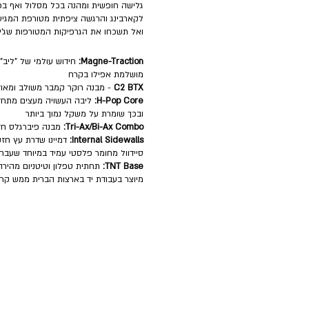
לקארבינג והרגשה ציפתית מטורפת המגיע
ואל תשכחו את הגרפיקות המטורפות שג'יימ
Magne-Traction:
מושלמת אפילו בקרח
C2 BTX
- מבנה רוקר קמבר משולב ומאוז
H-Pop Core:
ליבה העשויה מעצים מתחד
ובכך שומרת על משקל נמוך ביותר
Tri-Ax/Bi-Ax Combo:
מבנה פיברגלס חזק
Internal Sidewalls:
דמיינו שדרת עץ חזק
סיידוול מחומר פלסטי עמיד במיוחד שעבר 
TNT Base:
תחתית טפלון וטיטניום מהיר
מיוצר בעבודת יד בארצות הברית ממש קרו