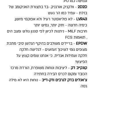
וגמישה כמו PU.
2D2D
- וולקניק אורגניק -בד בתצורת האניקומב של
בזלת - עמיד כמו הר געש
LVR43
- לא פוליאסטר רעיל ולא אפוקסי מיושן,
כימיה חדשה - חזק יותר, גמיש יותר
חרבות MILF - ניתנות לכיוון לפי סגנון גולש ומצב הים
, תואמות FCS
EPDW
- בריילים משולבים בהיקף הגלשן סיבי מתכת
מצופים גומי לשיכוך זעזועים - לגלישה חלקה
חלקה ועמידות אגדית. כי אנחנו שמים קצוץ על
הפיצוץ!
קונקייב דק
- ליציבות ונוחות משופרת, הורדת מרכז
הכובד ומקום לכרס הבירה בחתירה
צ'אנלים בדק לגרבים ודק-דייב
- נוחות היא לא מילה
גסה